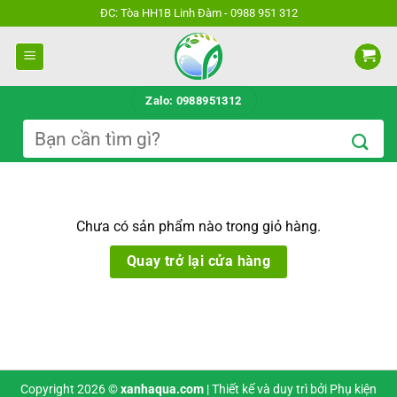
Bỏ
ĐC: Tòa HH1B Linh Đàm - 0988 951 312
qua
nội
dung
Zalo: 0988951312
Tìm
kiếm:
Chưa có sản phẩm nào trong giỏ hàng.
Quay trở lại cửa hàng
Copyright 2026 ©
xanhaqua.com
| Thiết kế và duy trì bởi
Phụ kiện