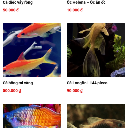
Cá diếc vảy rồng
Ốc Helena – Ốc ăn ốc
50.000
₫
10.000
₫
Cá hồng mi vàng
Cá Longfin L144 pleco
500.000
₫
90.000
₫