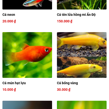
Cá neon
Cá tên lửa hồng mi Ấn Độ
20.000
₫
150.000
₫
Cá mún hạt lựu
Cá bống vàng
10.000
₫
30.000
₫