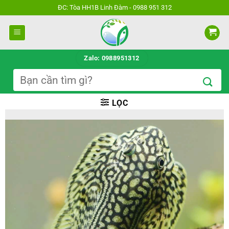
Bỏ
ĐC: Tòa HH1B Linh Đàm - 0988 951 312
qua
nội
dung
Zalo: 0988951312
Tìm
kiếm:
LỌC