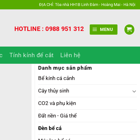
ĐỊA CHỈ: Tòa nhà HH1B Linh Đàm - Hoàng Mai - Hà Nội
HOTLINE : 0988 951 312
MENU
c
Tính kính để cắt
Liên hệ
Danh mục sản phẩm
Bể kính cá cảnh
Cây thủy sinh
g
CO2 và phụ kiện
Đất nền - Giá thể
000 ₫
Đèn bể cá
000 ₫