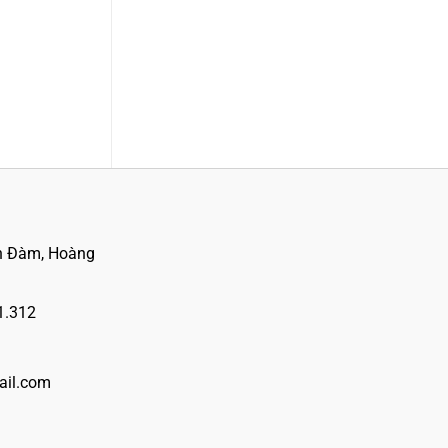
h Đàm, Hoàng
1.312
il.com