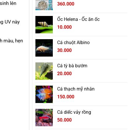
85.000 ₫
sinh lên
360.000
đến
265.000 ₫
Ốc Helena - Ốc ăn ốc
óng UV này
10.000
nh màu, hẹn
Cá chuột Albino
30.000
Cá tỳ bà bướm
20.000
Cá thạch mỹ nhân
150.000
Cá diếc vảy rồng
50.000