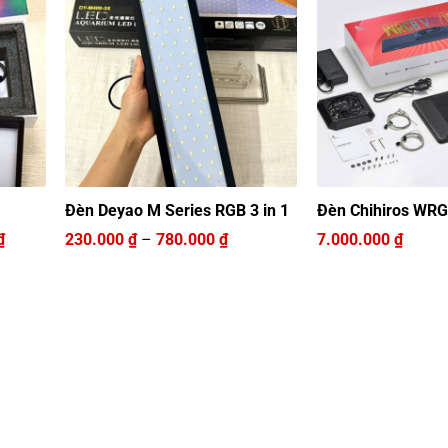
Đèn Deyao M Series RGB 3 in 1
Đèn Chihiros WRG
Khoảng
Khoảng
₫
230.000
₫
–
780.000
₫
7.000.000
₫
giá:
giá:
từ
từ
1.650.000 ₫
230.000 ₫
đến
đến
3.800.000 ₫
780.000 ₫