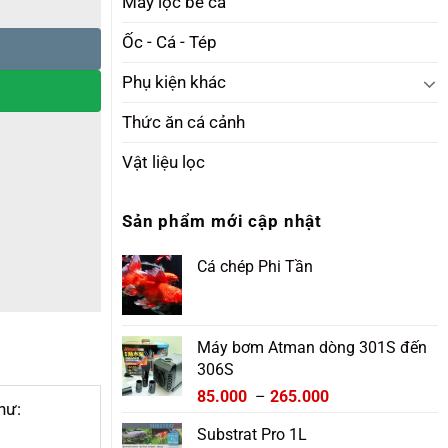
Máy lọc bể cá
Ốc - Cá - Tép
Phụ kiện khác
Thức ăn cá cảnh
Vật liệu lọc
Sản phẩm mới cập nhật
Cá chép Phi Tần
Máy bơm Atman dòng 301S đến
306S
Khoảng
85.000
–
265.000
hư:
giá:
Substrat Pro 1L
từ