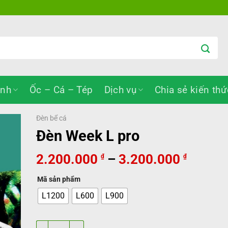
inh
Ốc – Cá – Tép
Dịch vụ
Chia sẻ kiến thứ
Đèn bể cá
Đèn Week L pro
Khoản
2.200.000
–
3.200.000
₫
₫
giá:
Mã sản phẩm
từ
2.200.
L1200
L600
L900
đến
3.200.
Đèn Week L pro số lượng