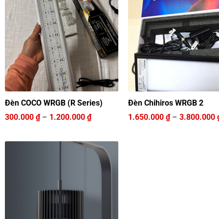
Đèn COCO WRGB (R Series)
Đèn Chihiros WRGB 2
Khoảng
300.000
₫
–
1.200.000
₫
1.650.000
₫
–
3.800.000
giá:
từ
300.000 ₫
đến
1.200.000 ₫