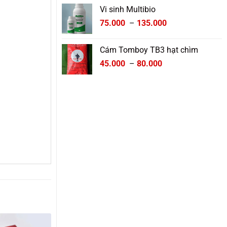
Vi sinh Multibio
Khoảng
75.000
–
135.000
giá:
từ
Cám Tomboy TB3 hạt chìm
75.000 ₫
Khoảng
45.000
–
80.000
đến
giá:
135.000 ₫
từ
45.000 ₫
đến
80.000 ₫