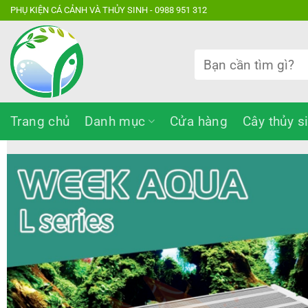
Bỏ
PHỤ KIỆN CÁ CẢNH VÀ THỦY SINH - 0988 951 312
qua
nội
Tìm
dung
kiếm:
Trang chủ
Danh mục
Cửa hàng
Cây thủy s