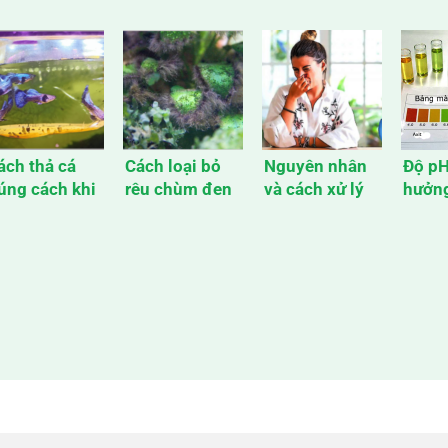
ách thả cá
Cách loại bỏ
Nguyên nhân
Độ pH
úng cách khi
rêu chùm đen
và cách xử lý
hưởng
ới mua về
cứng đầu
bể cá có mùi
cá cả
tanh