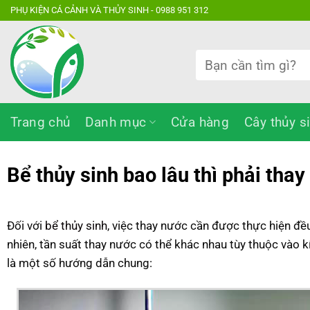
Bỏ
PHỤ KIỆN CÁ CẢNH VÀ THỦY SINH - 0988 951 312
qua
nội
Tìm
dung
kiếm:
Trang chủ
Danh mục
Cửa hàng
Cây thủy s
Bể thủy sinh bao lâu thì phải tha
Đối với
bể thủy sinh
, việc thay nước cần được thực hiện đều
nhiên, tần suất thay nước có thể khác nhau tùy thuộc vào k
là một số hướng dẫn chung: