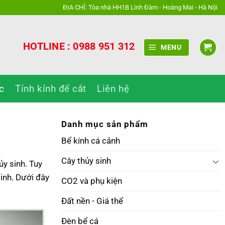
ĐỊA CHỈ: Tòa nhà HH1B Linh Đàm - Hoàng Mai - Hà Nội
HOTLINE : 0988 951 312
MENU
c
Tính kính để cắt
Liên hệ
Danh mục sản phẩm
Bể kính cá cảnh
Cây thủy sinh
ủy sinh. Tuy
sinh. Dưới đây
CO2 và phụ kiện
Đất nền - Giá thể
Đèn bể cá