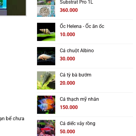
Substrat Pro 1L
từ
85.000 ₫
360.000
đến
265.000 ₫
Ốc Helena - Ốc ăn ốc
10.000
Cá chuột Albino
30.000
Cá tỳ bà bướm
20.000
Cá thạch mỹ nhân
150.000
oạn bể chưa
Cá diếc vảy rồng
50.000