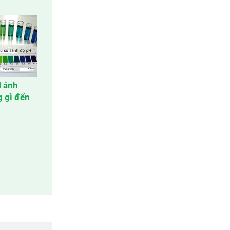
 ảnh
 gì đến
nh