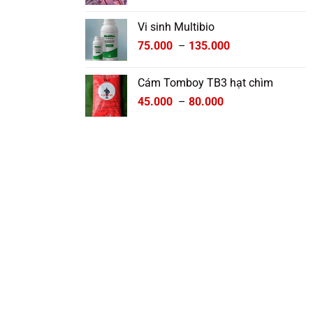
Vi sinh Multibio
Khoảng
75.000
–
135.000
giá:
từ
Cám Tomboy TB3 hạt chìm
75.000 ₫
Khoảng
45.000
–
80.000
đến
giá:
135.000 ₫
từ
45.000 ₫
đến
80.000 ₫