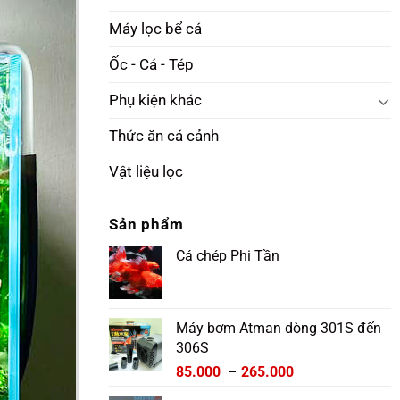
Máy lọc bể cá
Ốc - Cá - Tép
Phụ kiện khác
Thức ăn cá cảnh
Vật liệu lọc
Sản phẩm
Cá chép Phi Tần
Máy bơm Atman dòng 301S đến
306S
Khoảng
85.000
–
265.000
giá: