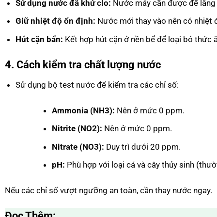
Sử dụng nước đã khử clo:
Nước máy cần được để lắng 2
Giữ nhiệt độ ổn định:
Nước mới thay vào nên có nhiệt 
Hút cặn bẩn:
Kết hợp hút cặn ở nền bể để loại bỏ thức ă
4. Cách kiểm tra chất lượng nước
Sử dụng bộ test nước để kiểm tra các chỉ số:
Ammonia (NH3):
Nên ở mức 0 ppm.
Nitrite (NO2):
Nên ở mức 0 ppm.
Nitrate (NO3):
Duy trì dưới 20 ppm.
pH:
Phù hợp với loại cá và cây thủy sinh (thườ
Nếu các chỉ số vượt ngưỡng an toàn, cần thay nước ngay.
Đọc Thêm: