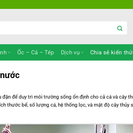
inh
Ốc – Cá – Tép
Dịch vụ
Chia sẻ kiến thứ
y nước
 đặn để duy trì môi trường sống ổn định cho cả cá và cây th
ích thước bể, số lượng cá, hệ thống lọc, và mật độ cây thủy 