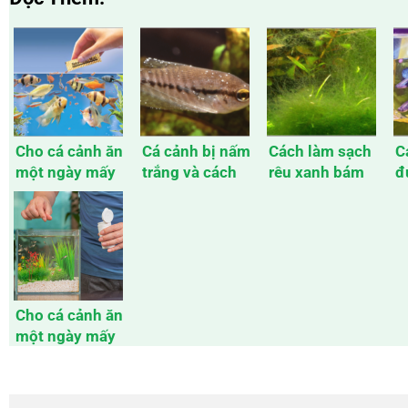
Cho cá cảnh ăn
Cá cảnh bị nấm
Cách làm sạch
C
một ngày mấy
trắng và cách
rêu xanh bám
đ
lần là phù hợp
chữa hiệu quả
kính chuẩn
m
và an toàn nhất
nhất
Cho cá cảnh ăn
một ngày mấy
lần là phù hợp