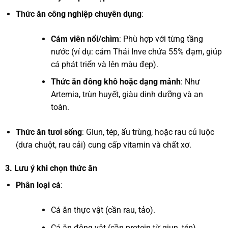
Thức ăn công nghiệp chuyên dụng
:
Cám viên nổi/chìm
: Phù hợp với từng tầng
nước (ví dụ: cám Thái Inve chứa 55% đạm, giúp
cá phát triển và lên màu đẹp).
Thức ăn đông khô hoặc dạng mảnh
: Như
Artemia, trùn huyết, giàu dinh dưỡng và an
toàn.
Thức ăn tươi sống
: Giun, tép, ấu trùng, hoặc rau củ luộc
(dưa chuột, rau cải) cung cấp vitamin và chất xơ.
3.
Lưu ý khi chọn thức ăn
Phân loại cá
:
Cá ăn thực vật (cần rau, tảo).
Cá ăn động vật (cần protein từ giun, tép).