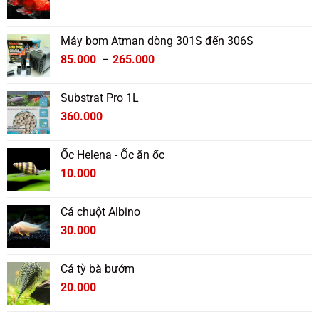
Máy bơm Atman dòng 301S đến 306S
Khoảng
85.000
–
265.000
giá:
từ
Substrat Pro 1L
85.000 ₫
360.000
đến
265.000 ₫
Ốc Helena - Ốc ăn ốc
10.000
Cá chuột Albino
30.000
Cá tỳ bà bướm
20.000