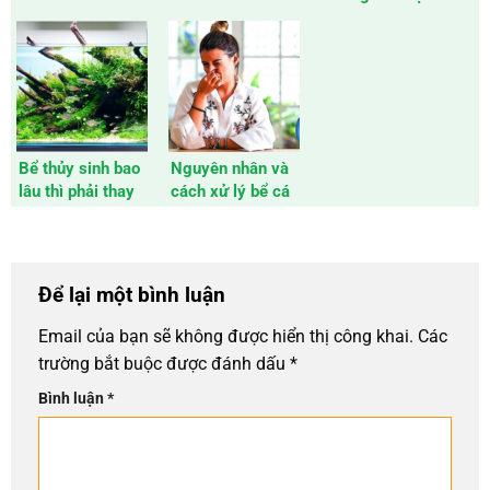
trong hệ thống
không?
phát triển của cây
lọc
thủy sinh
Bể thủy sinh bao
Nguyên nhân và
lâu thì phải thay
cách xử lý bể cá
nước
có mùi tanh
Để lại một bình luận
Email của bạn sẽ không được hiển thị công khai.
Các
trường bắt buộc được đánh dấu
*
Bình luận
*