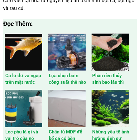
cám viên tại nhà từ nguyên liệu an toàn như bột cá, bột ngô
và rau củ.
Đọc Thêm:
Cá lờ đờ và ngáp
Lựa chọn bơm
Phân nền thủy
trên mặt nước
công suất thế nào
sinh bao lâu thì
cho phù hợp với
hết dinh dưỡng
bể cá
Lọc phụ là gì và
Chân tủ MDF để
Những yếu tố ảnh
vai trò của nó
bể cá có bền
hưởng đến sự