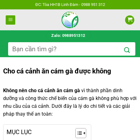
Bỏ
ĐC: Tòa HH1B Linh Đàm - 0988 951 312
qua
nội
dung
Zalo: 0988951312
Tìm
kiếm:
Cho cá cảnh ăn cám gà được không
Không nên cho cá cảnh ăn cám gà
vì thành phần dinh
dưỡng và công thức chế biến của cám gà không phù hợp với
nhu cầu của cá cảnh. Dưới đây là lý do chi tiết và các giải
pháp thay thế an toàn:
MỤC LỤC